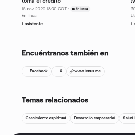
toma el crédito
(
15 nov 2020
18:00
COT
·
3
En línea
En línea
Ub
1 asistente
1 
Encuéntranos también en
Facebook
X
www.lenus.me
Temas relacionados
Crecimiento espiritual
Desarrollo empresarial
Salud 