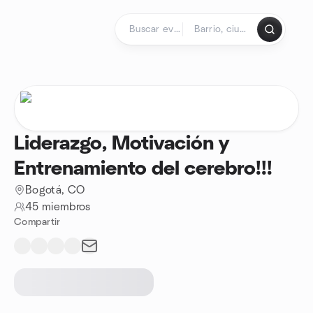
Saltar al contenido
Página de inicio
Liderazgo, Motivación y
Entrenamiento del cerebro!!!
Bogotá, CO
45 miembros
Compartir