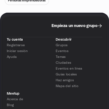
Personas emprendedoras
Empieza un nuevo grupo
Tu cuenta
Descubrir
Registrarse
Grupos
Iniciar sesión
Eventos
Ayuda
Temas
Ciudades
Eventos en línea
Guías locales
Haz amigos
Mapa del sitio
Meetup
Acerca de
Blog