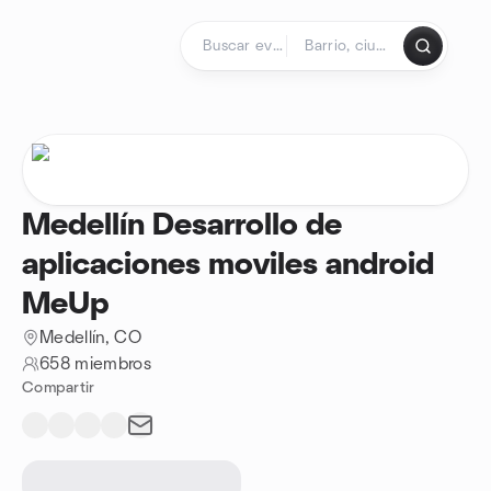
Saltar al contenido
Página de inicio
Medellín Desarrollo de
aplicaciones moviles android
MeUp
Medellín, CO
658 miembros
Compartir