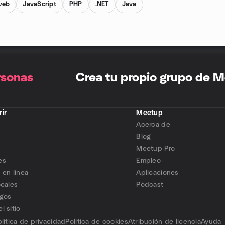
web
JavaScript
PHP
.NET
Java
rsonas
Crea tu propio grupo de 
ir
Meetup
Acerca de
s
Blog
Meetup Pro
es
Empleo
 en línea
Aplicaciones
ocales
Pódcast
igos
l sitio
olítica de privacidad
Política de cookies
Atribución de licencia
Ayuda