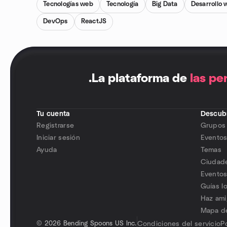
Tecnologías web
Tecnología
Big Data
Desarrollo 
DevOps
ReactJS
.
La plataforma de
las pe
Tu cuenta
Descubr
Registrarse
Grupos
Iniciar sesión
Evento
Ayuda
Temas
Ciudad
Eventos
Guías l
Haz am
Mapa de
©
2026 Bending Spoons US Inc.
Condiciones del servicio
P