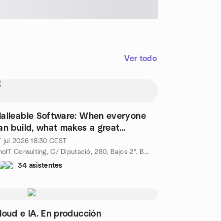
Ver todo
alleable Software: When everyone
an build, what makes a great
roduct?
 jul 2026
18:30
CEST
InnoIT Consulting, C/ Diputació, 280, Bajos 2ª, Barcelona, ES
34 asistentes
loud e IA. En producción