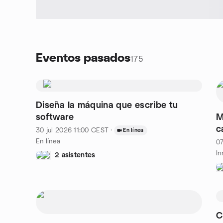
Eventos pasados
175
Diseña la máquina que escribe tu
software
M
c
30 jul 2026
11:00
CEST
·
En línea
p
En línea
07
2 asistentes
C