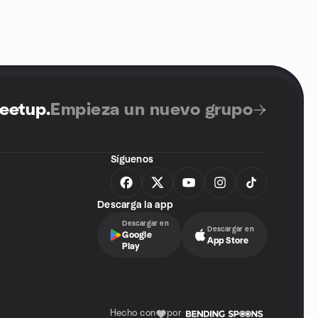
Meetup
.
Empieza un nuevo grupo
Síguenos
Descarga la app
Descargar en
Descargar en
Google
App Store
Play
Hecho con
por