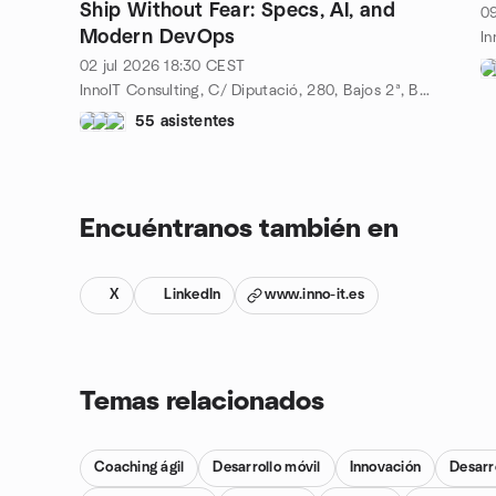
Ship Without Fear: Specs, AI, and
09
Modern DevOps
02 jul 2026
18:30
CEST
InnoIT Consulting, C/ Diputació, 280, Bajos 2ª, Barcelona, ES
55 asistentes
Encuéntranos también en
X
LinkedIn
www.inno-it.es
Temas relacionados
Coaching ágil
Desarrollo móvil
Innovación
Desarr