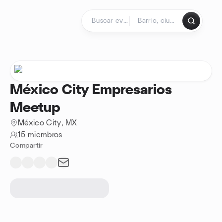
Saltar al contenido
Página de inicio
México City Empresarios
Meetup
México City, MX
15 miembros
Compartir