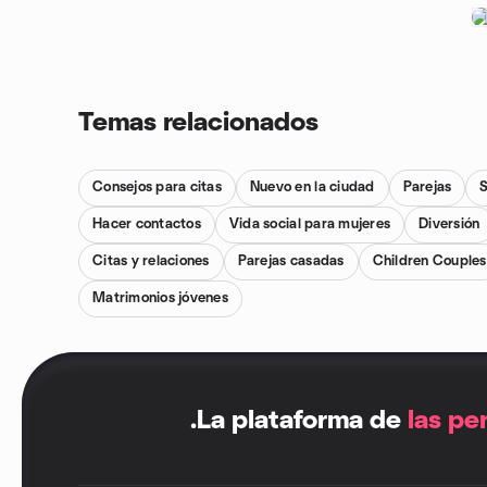
Temas relacionados
Consejos para citas
Nuevo en la ciudad
Parejas
S
Hacer contactos
Vida social para mujeres
Diversión
Citas y relaciones
Parejas casadas
Children Couples
Matrimonios jóvenes
.
La plataforma de
las pe