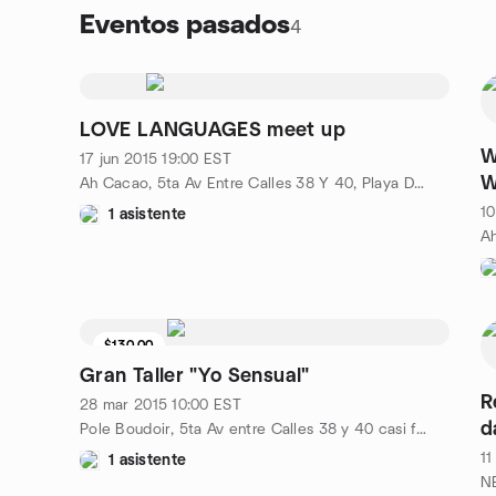
Eventos pasados
4
LOVE LANGUAGES meet up
W
17 jun 2015
19:00
EST
W
Ah Cacao, 5ta Av Entre Calles 38 Y 40, Playa Del Carmen, MX
10
1 asistente
$130.00
Gran Taller "Yo Sensual"
R
28 mar 2015
10:00
EST
d
Pole Boudoir, 5ta Av entre Calles 38 y 40 casi frente a ah cacao, Playa del Carmen, MX
s
11
1 asistente