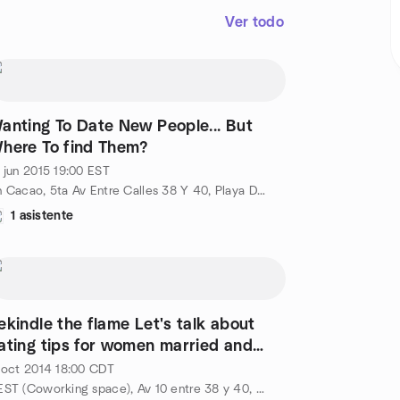
Ver todo
anting To Date New People... But
here To find Them?
 jun 2015
19:00
EST
Ah Cacao, 5ta Av Entre Calles 38 Y 40, Playa Del Carmen, MX
1 asistente
ekindle the flame Let's talk about
ating tips for women married and
ingle
 oct 2014
18:00
CDT
NEST (Coworking space), Av 10 entre 38 y 40, Playa del Carmen, MX