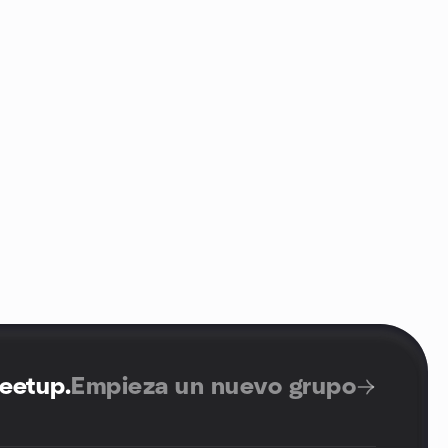
Meetup
.
Empieza un nuevo grupo