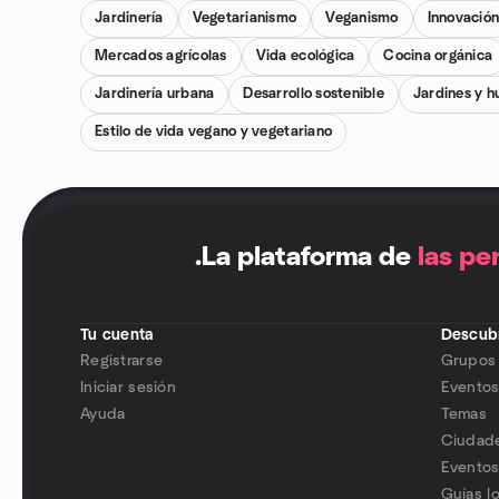
Jardinería
Vegetarianismo
Veganismo
Innovació
Mercados agrícolas
Vida ecológica
Cocina orgánica
Jardinería urbana
Desarrollo sostenible
Jardines y h
Estilo de vida vegano y vegetariano
.
La plataforma de
las pe
Tu cuenta
Descubr
Registrarse
Grupos
Iniciar sesión
Evento
Ayuda
Temas
Ciudad
Eventos
Guías l