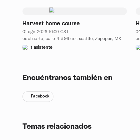
Harvest home course
H
01 ago 2026
10:00
CST
04
ecohuerto, calle 4 #96 col. seattle, Zapopan, MX
ec
1 asistente
Encuéntranos también en
Facebook
Temas relacionados