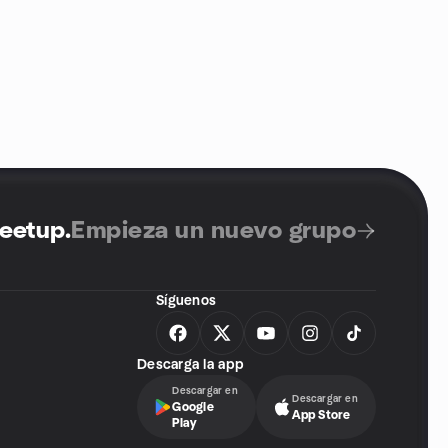
Meetup
.
Empieza un nuevo grupo
Síguenos
Descarga la app
Descargar en
Descargar en
Google
App Store
Play