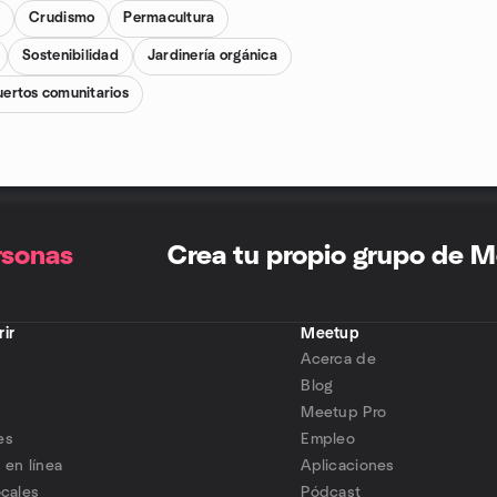
n
Crudismo
Permacultura
Sostenibilidad
Jardinería orgánica
uertos comunitarios
rsonas
Crea tu propio grupo de 
ir
Meetup
Acerca de
s
Blog
Meetup Pro
es
Empleo
 en línea
Aplicaciones
ocales
Pódcast