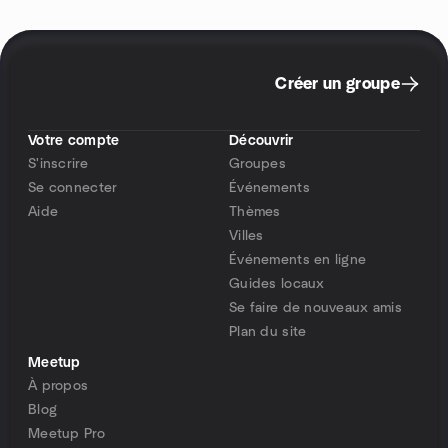
Créer un groupe
Votre compte
Découvrir
S'inscrire
Groupes
Se connecter
Événements
Aide
Thèmes
Villes
Événements en ligne
Guides locaux
Se faire de nouveaux amis
Plan du site
Meetup
À propos
Blog
Meetup Pro