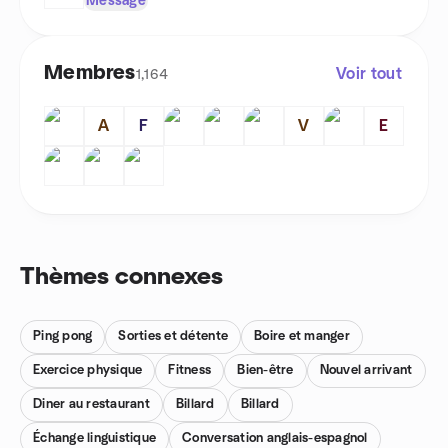
Message
Membres
Voir tout
1,164
A
F
V
E
Thèmes connexes
Ping pong
Sorties et détente
Boire et manger
Exercice physique
Fitness
Bien-être
Nouvel arrivant
Diner au restaurant
Billard
Billard
Échange linguistique
Conversation anglais-espagnol