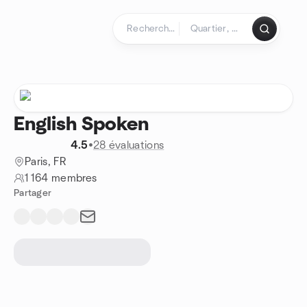
Aller au contenu
Page d'accueil
English Spoken
4.5
•
28 évaluations
Paris, FR
1 164 membres
Partager