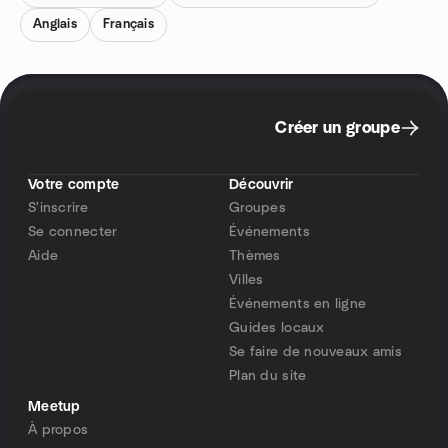
Anglais
Français
Créer un groupe
Votre compte
Découvrir
S'inscrire
Groupes
Se connecter
Événements
Aide
Thèmes
Villes
Événements en ligne
Guides locaux
Se faire de nouveaux amis
Plan du site
Meetup
À propos