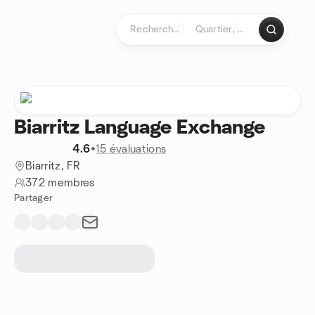
Aller au contenu
Page d'accueil
Biarritz Language Exchange
4.6
•
15 évaluations
Biarritz, FR
372 membres
Partager