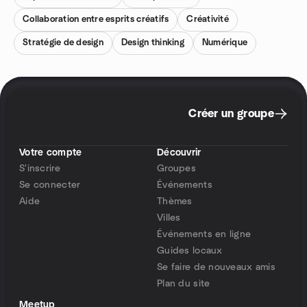
Collaboration entre esprits créatifs
Créativité
Stratégie de design
Design thinking
Numérique
Créer un groupe
Votre compte
Découvrir
S'inscrire
Groupes
Se connecter
Événements
Aide
Thèmes
Villes
Événements en ligne
Guides locaux
Se faire de nouveaux amis
Plan du site
Meetup