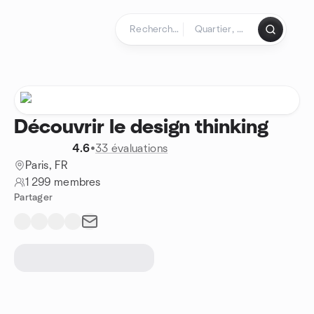
Aller au contenu
Page d'accueil
Découvrir le design thinking
4.6
•
33 évaluations
Paris, FR
1 299 membres
Partager