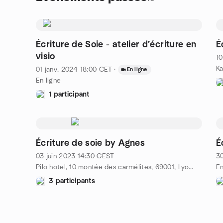
Écriture de Soie - atelier d’écriture en
É
visio
10
Ka
01 janv. 2024
18:00
CET
·
En ligne
En ligne
1 participant
Écriture de soie by Agnes
É
03 juin 2023
14:30
CEST
3
Pilo hotel, 10 montée des carmélites, 69001, Lyon, FR
En
3 participants