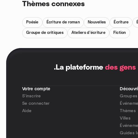
Thèmes connexes
Poésie
Écriture de roman
Nouvelles
Écriture
Groupe de critiques
Ateliers d'écriture
Fiction
.
La plateforme
des gens
Votre compte
Découvri
S'inscrire
Groupes
Se connecter
Événeme
Aide
Thèmes
Villes
Événemen
Guides 