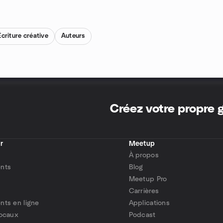
Écriture créative
Auteurs
Créez votre propre
r
Meetup
À propos
nts
Blog
Meetup Pro
Carrières
ts en ligne
Applications
locaux
Podcast