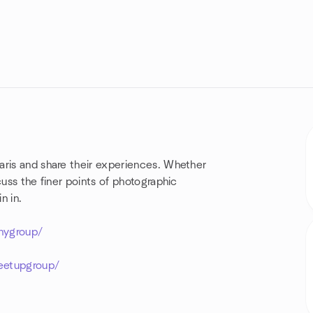
aris and share their experiences. Whether
cuss the finer points of photographic
n in.
hygroup/
eetupgroup/