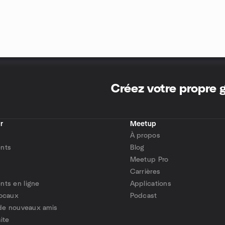
Créez votre propre
r
Meetup
À propos
nts
Blog
Meetup Pro
Carrières
ts en ligne
Applications
locaux
Podcast
 de nouveaux amis
ite