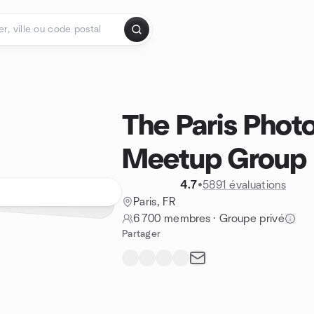
The Paris Phot
Meetup Group
4.7
•
5891 évaluations
Paris, FR
6 700 membres
·
Groupe privé
Partager