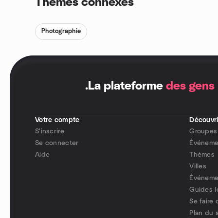
Thèmes connexes
Photographie
.
La plateforme
des gens
Votre compte
Découvri
S'inscrire
Groupes
Se connecter
Événeme
Aide
Thèmes
Villes
Événemen
Guides 
Se faire
Plan du s