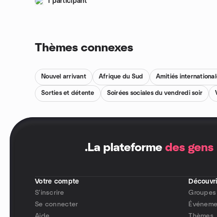
1 participant
Thèmes connexes
Nouvel arrivant
Afrique du Sud
Amitiés internationa
Sorties et détente
Soirées sociales du vendredi soir
.
La plateforme
des gens
Votre compte
Découvri
S'inscrire
Groupes
Se connecter
Événeme
Aide
Thèmes