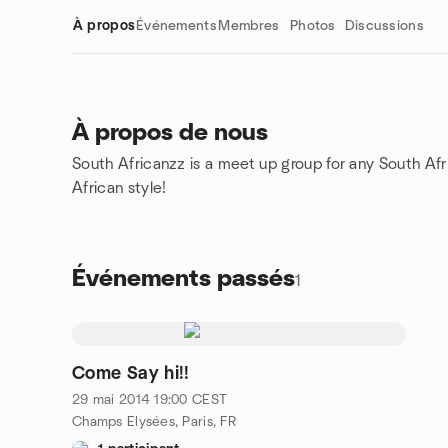
À propos
Événements
Membres
Photos
Discussions
À propos de nous
South Africanzz is a meet up group for any South African
Liens de groupe
African style!
Événements passés
1
Come Say hi!!
29 mai 2014
19:00
CEST
Champs Elysées, Paris, FR