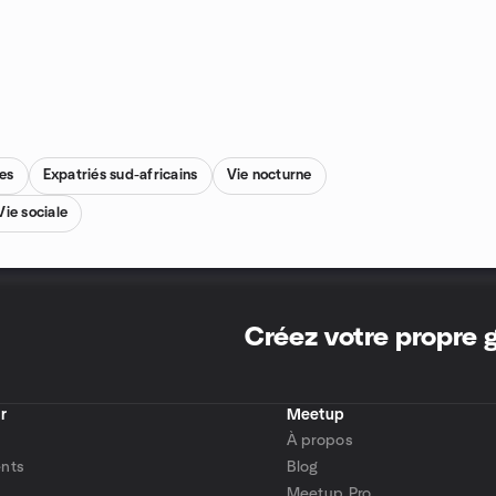
les
Expatriés sud-africains
Vie nocturne
Vie sociale
Créez votre propre
r
Meetup
À propos
nts
Blog
Meetup Pro