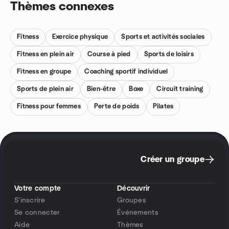
Thèmes connexes
Fitness
Exercice physique
Sports et activités sociales
Fitness en plein air
Course à pied
Sports de loisirs
Fitness en groupe
Coaching sportif individuel
Sports de plein air
Bien-être
Boxe
Circuit training
Fitness pour femmes
Perte de poids
Pilates
Créer un groupe
Votre compte
Découvrir
S'inscrire
Groupes
Se connecter
Événements
Aide
Thèmes