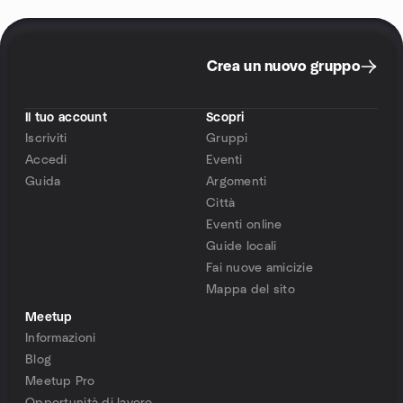
Crea un nuovo gruppo
Il tuo account
Scopri
Iscriviti
Gruppi
Accedi
Eventi
Guida
Argomenti
Città
Eventi online
Guide locali
Fai nuove amicizie
Mappa del sito
Meetup
Informazioni
Blog
Meetup Pro