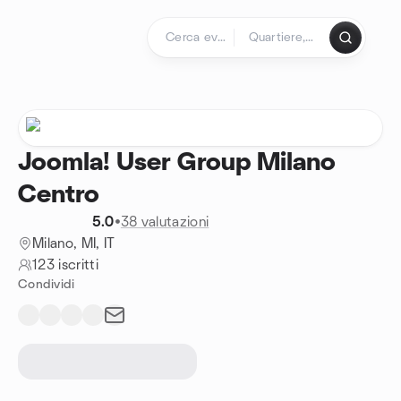
Passa ai contenuti
Pagina iniziale
Joomla! User Group Milano
Centro
5.0
•
38 valutazioni
Milano, MI, IT
123 iscritti
Condividi