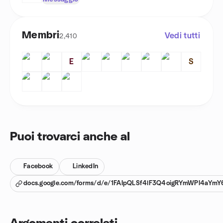
Membri
Vedi tutti
2,410
E
S
Puoi trovarci anche al
Facebook
LinkedIn
docs.google.com/forms/d/e/1FAIpQLSf4lF3Q4oigRYmWPI4aYm