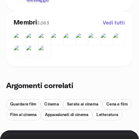
Messaggio
Membri
Vedi tutti
3,063
Argomenti correlati
Guardare film
Cinema
Serate al cinema
Cena e film
Film al cinema
Appassionati di cinema
Letteratura