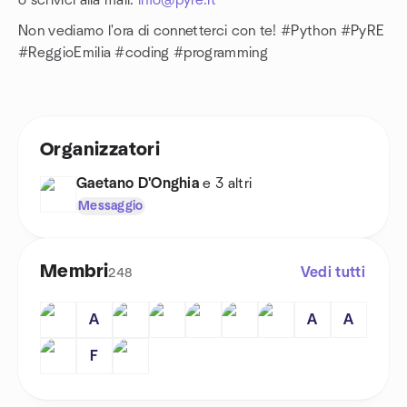
o scrivici alla mail:
info@pyre.it
Non vediamo l'ora di connetterci con te! #Python #PyRE
#ReggioEmilia #coding #programming
Organizzatori
Gaetano D'Onghia
e 3 altri
Messaggio
Membri
Vedi tutti
248
A
A
A
F