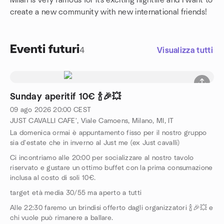
Milan is very famous for its exciting nightlife and I want to
create a new community with new international friends!
Eventi futuri
4
Visualizza tutti
Sunday aperitif 10€ 🍾🎉💥
09 ago 2026
20:00
CEST
JUST CAVALLI CAFE', Viale Camoens, Milano, MI, IT
La domenica ormai è appuntamento fisso per il nostro gruppo
sia d'estate che in inverno al Just me (ex Just cavalli)
Ci incontriamo alle 20:00 per socializzare al nostro tavolo
riservato e gustare un ottimo buffet con la prima consumazione
inclusa al costo di soli 10€.
target età media 30/55 ma aperto a tutti
Alle 22:30 faremo un brindisi offerto dagli organizzatori 🍾🎉💥 e
chi vuole può rimanere a ballare.