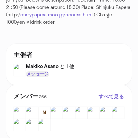
join you! below is descripution. 【Detail】 Time: 18:30-
21:30 (Please come around 18:30) Place: Shinjuku Papera
(http:/
currypapera.moo.jp/access.html
) Charge:
1000yen ※1drink order
主催者
Makiko Asano
と 1 他
メッセージ
メンバー
すべて見る
266
N