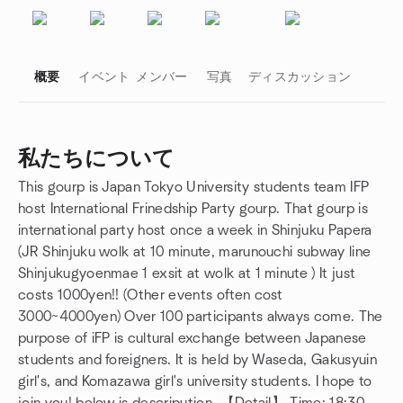
概要
イベント
メンバー
写真
ディスカッション
私たちについて
This gourp is Japan Tokyo University students team IFP
グループのリンク
host International Frinedship Party gourp. That gourp is
international party host once a week in Shinjuku Papera
(JR Shinjuku wolk at 10 minute, marunouchi subway line
Shinjukugyoenmae 1 exsit at wolk at 1 minute ) It just
costs 1000yen!! (Other events often cost
3000~4000yen) Over 100 participants always come. The
purpose of iFP is cultural exchange between Japanese
students and foreigners. It is held by Waseda, Gakusyuin
girl's, and Komazawa girl's university students. I hope to