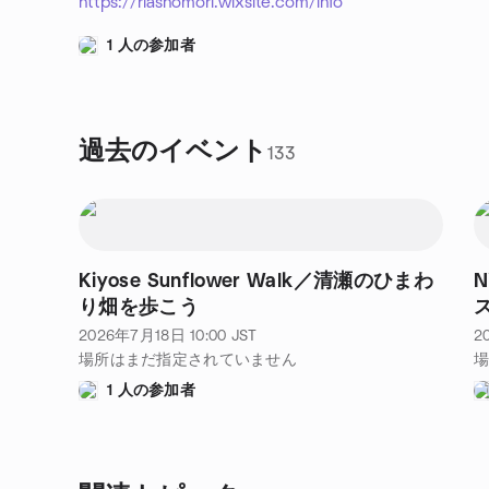
https://riasnomori.wixsite.com/info
1 人の参加者
過去のイベント
133
Kiyose Sunflower Walk／清瀬のひまわ
N
り畑を歩こう
2026年7月18日
10:00
JST
2
場所はまだ指定されていません
1 人の参加者