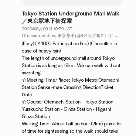
Tokyo Station Underground Mall Walk
／東京駅地下街探索
2026年8月09日
10:30
JST
Otemachi station, 東京都千代田区大手町2丁目1-1, Tokyo, JP
(Easy) (￥1000 Participation Fee) (Cancelled in
case of heavy rain)
The length of underground mall around Tokyo
Station is as long as 18km. We can walk without
sweating.
☆Meeting Time/Place: Tokyo Metro Otemachi
Station Sankei-mae Crossing DirectionTicket
Gate
☆Course: Otemachi Station - Tokyo Station -
Yurakucho Station - Ginza Station - Higashi
Ginza Station
Walking Time: About half an hour (2km) plus a lot
of time for sightseeing so the walk should take