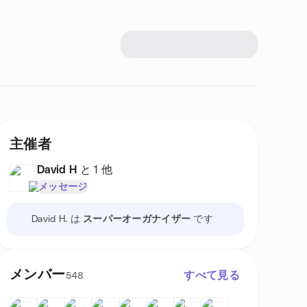
主催者
David H
と 1 他
メッセージ
David H. は
スーパーオーガナイザー
です
メンバー
すべて見る
548