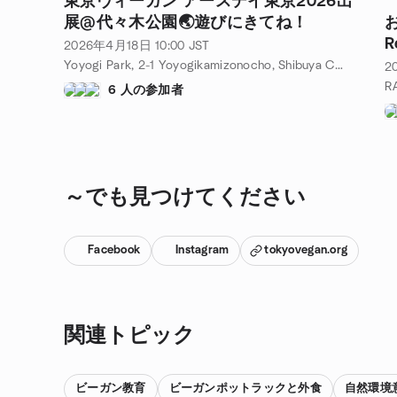
東京ヴィーガン アースデイ東京2026出
展@代々木公園🌏遊びにきてね！
お
2026年4月18日
10:00
JST
H
Yoyogi Park, 2-1 Yoyogikamizonocho, Shibuya City, Tokyo 151-0052, Shibuya, JP
2
6 人の参加者
～でも見つけてください
Facebook
Instagram
tokyovegan.org
関連トピック
ビーガン教育
ビーガンポットラックと外食
自然環境