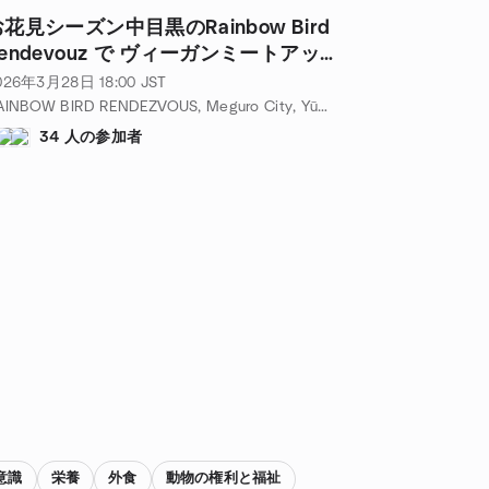
花見シーズン中目黒のRainbow Bird
Rendevouz で ヴィーガンミートアップ
anami Season Vegan Meetup 3.28
026年3月28日
18:00
JST
RAINBOW BIRD RENDEZVOUS, Meguro City, Yūtenji, 1-chōme−1−１ リベルタ祐天寺 １階, Tokyo, JP
34 人の参加者
意識
栄養
外食
動物の権利と福祉