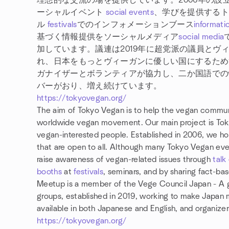
理想的な交流の場を提供しています。2006年の
ーシャルイベント
social events
、学びを提供する
ル
festivals
でのインフォメーションブース
informati
基づく情報提供をソーシャルメディア
social media
加しています。議連は2019年に超党派の議員とヴ
れ、日本をもっとヴィーガンに優しい国にするため
ガナイザーとボランティアが協力し、二か国語での情
バーがおり、増え続けています。
https://tokyovegan.org/
The aim of Tokyo Vegan is to help the vegan commun
worldwide vegan movement. Our main project is Tok
vegan-interested people. Established in 2006, we h
that are open to all. Although many Tokyo Vegan eve
raise awareness of vegan-related issues through
talk
booths
at
festivals
, seminars, and by sharing fact-ba
Meetup is a member of the Vege Council Japan - A g
groups, established in 2019, working to make Japan mo
available in both Japanese and English, and organizer
https://tokyovegan.org/