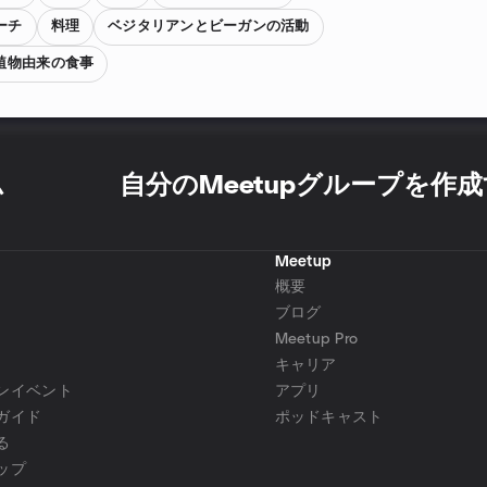
ーチ
料理
ベジタリアンとビーガンの活動
植物由来の食事
ム
自分のMeetupグループを作
Meetup
概要
ブログ
Meetup Pro
キャリア
ンイベント
アプリ
ガイド
ポッドキャスト
る
ップ