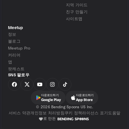
지역 가이드
친구 만들기
사이트맵
Meetup
정보
블로그
Meetup Pro
커리어
앱
팟캐스트
SNS 팔로우
다운로드하기
다운로드하기
Google Play
App Store
©
2026 Bending Spoons US Inc.
서비스 약관
개인정보 처리방침
쿠키 정책
라이선스 표기
도움말
로 만든