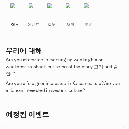
정보
이벤트
회원
사진
토론
우리에 대해
Are you interested in meeting up weeknights or
그룹 링크
weekends to check out some of the many 고기 and 술
집s?
Are you a foreigner interested in Korean culture?Are you
a Korean interested in western culture?
예정된 이벤트