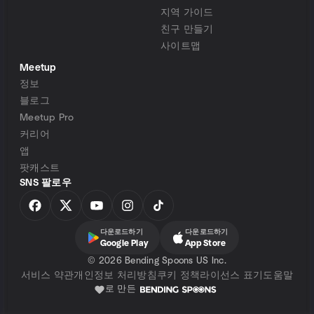
지역 가이드
친구 만들기
사이트맵
Meetup
정보
블로그
Meetup Pro
커리어
앱
팟캐스트
SNS 팔로우
다운로드하기
다운로드하기
Google Play
App Store
©
2026 Bending Spoons US Inc.
서비스 약관
개인정보 처리방침
쿠키 정책
라이선스 표기
도움말
로 만든