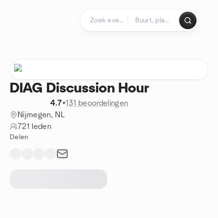
Doorgaan naar de inhoud
Startpagina
DIAG Discussion Hour
4.7
•
131 beoordelingen
Nijmegen, NL
721 leden
Delen