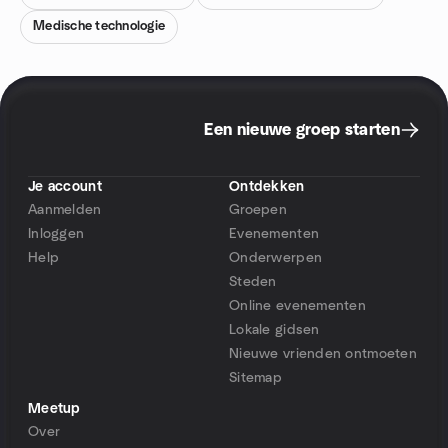
Medische technologie
Een nieuwe groep starten
Je account
Ontdekken
Aanmelden
Groepen
Inloggen
Evenementen
Help
Onderwerpen
Steden
Online evenementen
Lokale gidsen
Nieuwe vrienden ontmoeten
Sitemap
Meetup
Over