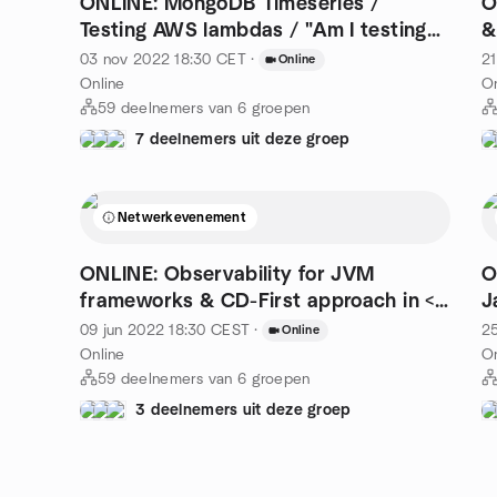
ONLINE: MongoDB Timeseries /
O
Testing AWS lambdas / "Am I testing
&
the right way?"
e
03 nov 2022
18:30
CET
·
21
Online
Online
On
59 deelnemers van 6 groepen
7 deelnemers uit deze groep
Netwerkevenement
ONLINE: Observability for JVM
O
frameworks & CD-First approach in <
J
15 minutes
09 jun 2022
18:30
CEST
·
2
Online
Online
On
59 deelnemers van 6 groepen
3 deelnemers uit deze groep