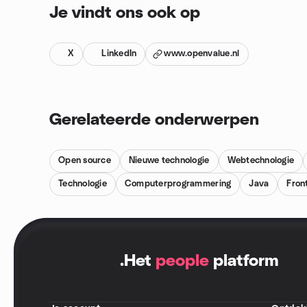
Je vindt ons ook op
X
LinkedIn
www.openvalue.nl
Gerelateerde onderwerpen
Open source
Nieuwe technologie
Webtechnologie
Technologie
Computerprogrammering
Java
Fron
.
Het
people
platform