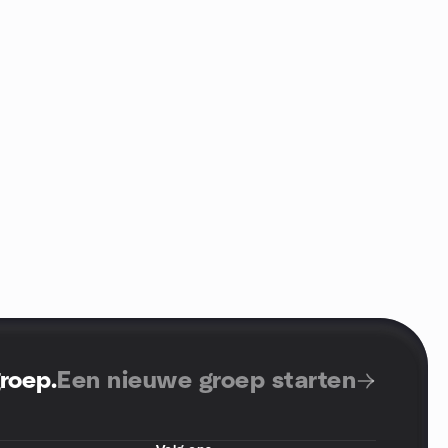
groep
.
Een nieuwe groep starten