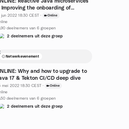
NLINE: Reactive Java microservices
 Improving the onboarding of
ngineers
 jun 2022
18:30
CEST
·
Online
line
90 deelnemers van 6 groepen
2 deelnemers uit deze groep
Netwerkevenement
NLINE: Why and how to upgrade to
ava 17 & Tekton CI/CD deep dive
5 mei 2022
18:30
CEST
·
Online
line
50 deelnemers van 6 groepen
2 deelnemers uit deze groep