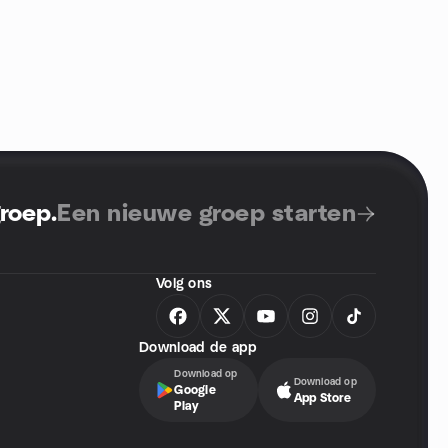
groep
.
Een nieuwe groep starten
Volg ons
Download de app
Download op
Download op
Google
App Store
Play