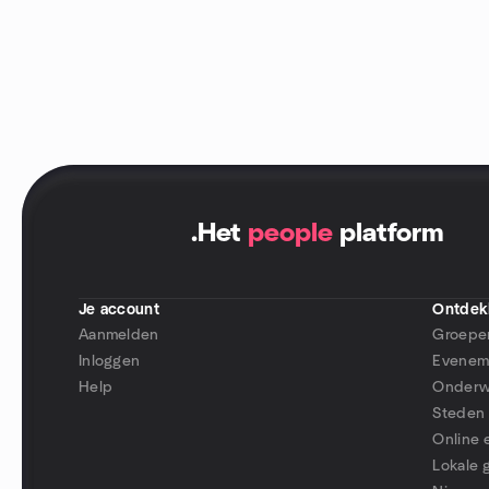
.
Het
people
platform
Je account
Ontdek
Aanmelden
Groepe
Inloggen
Evenem
Help
Onderw
Steden
Online
Lokale 