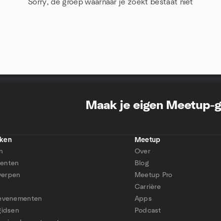
Sorry, de groep waarnaar je zoekt bestaat niet
Maak je eigen Meetup-
ken
Meetup
n
Over
enten
Blog
erpen
Meetup Pro
Carrière
 evenementen
Apps
gidsen
Podcast