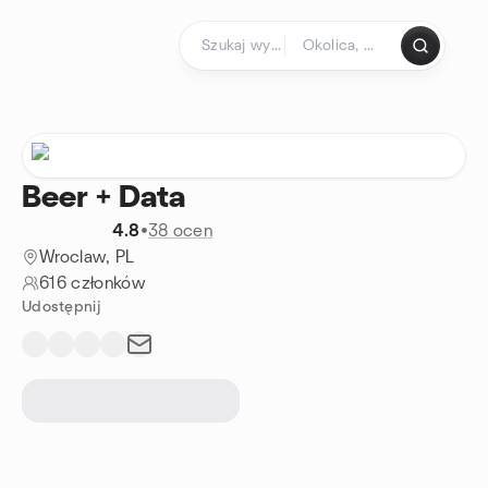
Przejdź do treści
Strona główna
Beer + Data
4.8
•
38 ocen
Wroclaw, PL
616 członków
Udostępnij