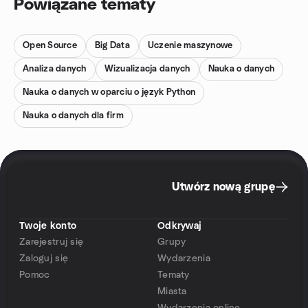
Powiązane tematy
Open Source
Big Data
Uczenie maszynowe
Analiza danych
Wizualizacja danych
Nauka o danych
Nauka o danych w oparciu o język Python
Nauka o danych dla firm
Utwórz nową grupę
Twoje konto
Odkrywaj
Zarejestruj się
Grupy
Zaloguj się
Wydarzenia
Pomoc
Tematy
Miasta