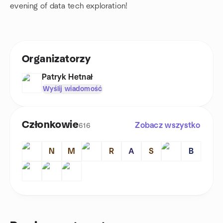
evening of data tech exploration!
Organizatorzy
Patryk Hetnał
Wyślij wiadomość
Członkowie
Zobacz wszystko
616
N
M
R
А
S
B