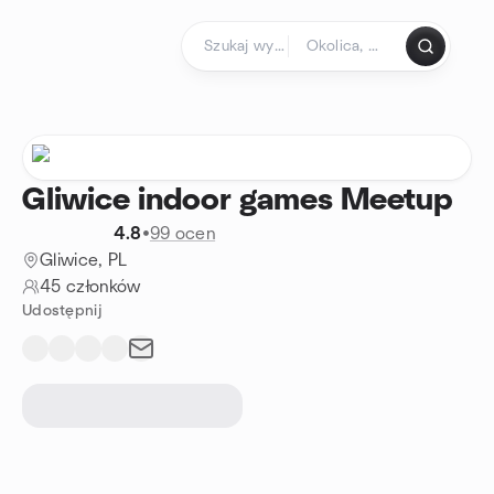
Przejdź do treści
Strona główna
Gliwice indoor games Meetup
4.8
•
99 ocen
Gliwice, PL
45 członków
Udostępnij