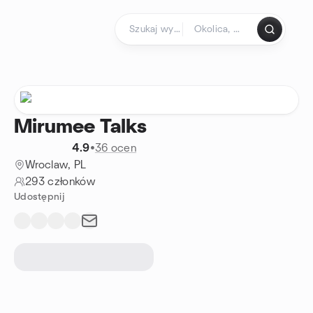
Przejdź do treści
Strona główna
Mirumee Talks
4.9
•
36 ocen
Wroclaw, PL
293 członków
Udostępnij