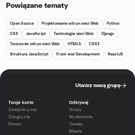
Powiązane tematy
Open Source
Projektowanie witryn sieci Web
Python
CSS
JavaScript
Technologia sieci Web
Django
Tworzenie witryn sieci Web
HTML5
CSS3
Struktura JavaScript
Front-end Development
ReactJS
Utwórz nową grupę
Twoje konto
Odkrywaj
Zarejestruj się
Grupy
Zaloguj się
Wydarzenia
Pomoc
Tematy
Miasta