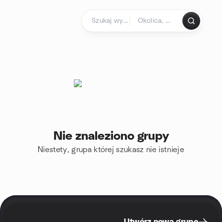
Przejdź do treści
Strona główna
Nie znaleziono grupy
Niestety, grupa której szukasz nie istnieje