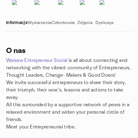
Informacje
Wydarzenia
Członkowie
Zdjęcia
Dyskusje
O nas
Warsaw Entrepreneur Social
is all about connecting and
Linki grupowe
networking with the vibrant community of Entrepreneurs,
Thought Leaders, Change- Makers & Good Doers!
We invite successful e
ntrepreneurs
to share their story,
their triumph, their woe’s, lessons and actions to take
away.
All this surrounded by a supportive network of peers in a
relaxed environment and widen your personal circle of
friends.
Meet your Entrepreneurial tribe.