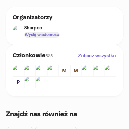
Organizatorzy
Sharpeo
Wyślij wiadomość
Członkowie
Zobacz wszystko
525
M
M
P
Znajdź nas również na