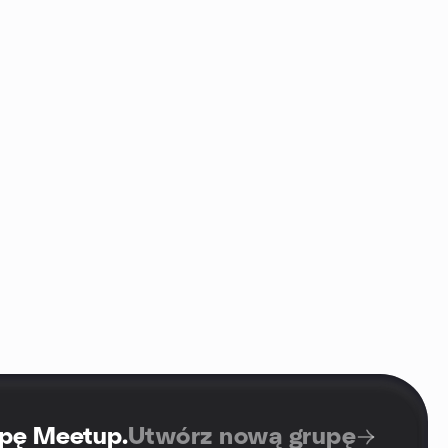
upę Meetup
.
Utwórz nową grupę