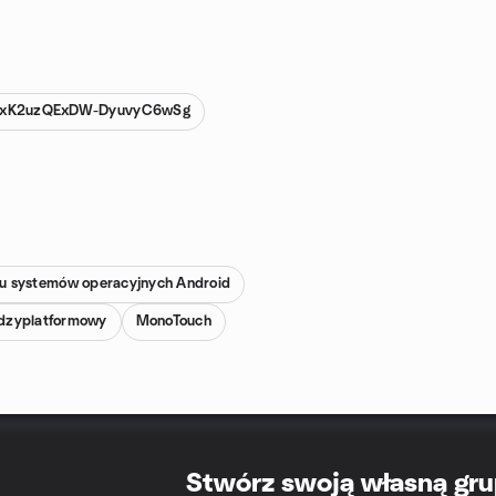
C2xK2uzQExDW-DyuvyC6wSg
ju systemów operacyjnych Android
dzyplatformowy
MonoTouch
Stwórz swoją własną gr