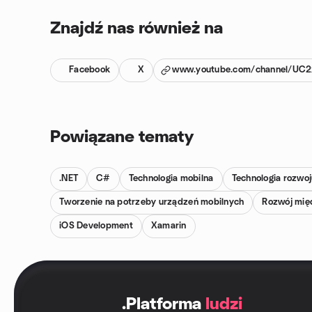
Znajdź nas również na
Facebook
X
www.youtube.com/channel/U
Powiązane tematy
.NET
C#
Technologia mobilna
Technologia rozwo
Tworzenie na potrzeby urządzeń mobilnych
Rozwój mię
iOS Development
Xamarin
.
Platforma
ludzi