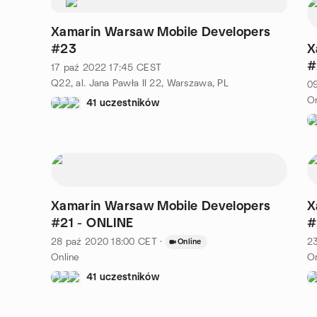
Xamarin Warsaw Mobile Developers
#23
X
#
17 paź 2022
17:45
CEST
Q22, al. Jana Pawła II 22, Warszawa, PL
09
On
41 uczestników
Xamarin Warsaw Mobile Developers
X
#21 - ONLINE
#
28 paź 2020
18:00
CET
·
2
Online
Online
On
41 uczestników