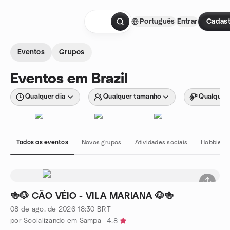
Ir para o conteúdo
Português
Entrar
Cadast
Página inicial
Eventos
Grupos
Eventos em Brazil
Qualquer dia
Qualquer tamanho
Qualquer 
Todos os eventos
Novos grupos
Atividades sociais
Hobbies e
🍻🐶 CÃO VÉIO - VILA MARIANA 🐶🍻
08 de ago. de 2026
18:30
BRT
por Socializando em Sampa
4.8