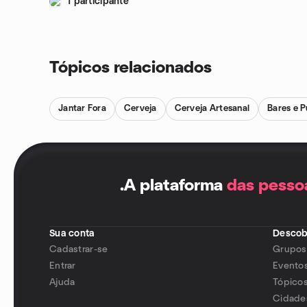
1 participante
Tópicos relacionados
Jantar Fora
Cerveja
Cerveja Artesanal
Bares e 
.
A plataforma
das pesso
Sua conta
Descob
Cadastrar-se
Grupos
Entrar
Evento
Ajuda
Tópico
Cidade