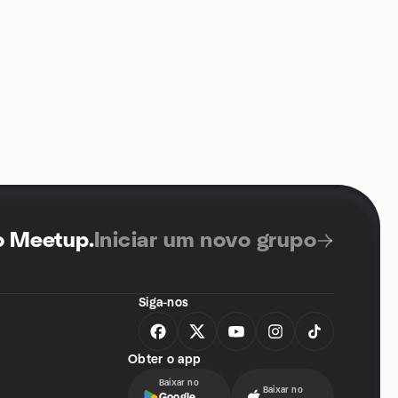
no Meetup
.
Iniciar um novo grupo
Siga-nos
Obter o app
Baixar no
Baixar no
Google