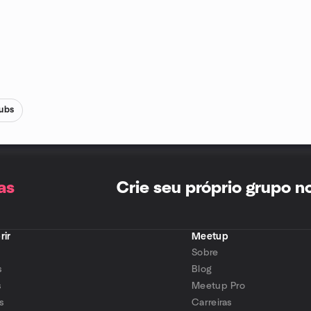
Pubs
as
Crie seu próprio grupo 
rir
Meetup
Sobre
s
Blog
s
Meetup Pro
s
Carreiras