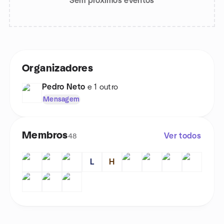
Sem próximos eventos
Organizadores
Pedro Neto
e 1 outro
Mensagem
Membros
Ver todos
48
L
H