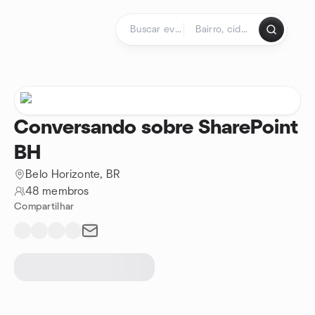
Ir para o conteúdo
Página inicial
Conversando sobre SharePoint
BH
Belo Horizonte, BR
48 membros
Compartilhar