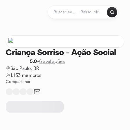
Ir para o conteúdo
Página inicial
Criança Sorriso - Ação Social
5.0
•
6 avaliações
São Paulo, BR
1.133 membros
Compartilhar