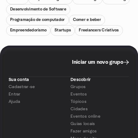
Desenvolvimento de Software
Programação de computador
Comer e beber
Empreendedorismo
Startups
Freelancers Criativos
Iniciar um novo grupo
Sua conta
Descobrir
Cadastrar-se
Grupos
Entrar
Eventos
Ajuda
Tópicos
Cidades
Eventos online
Guias locais
Fazer amigos