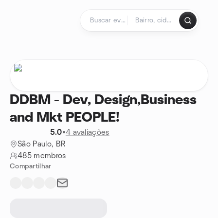
Ir para o conteúdo
Página inicial
DDBM - Dev, Design,Business
and Mkt PEOPLE!
5.0
•
4 avaliações
São Paulo, BR
485 membros
Compartilhar