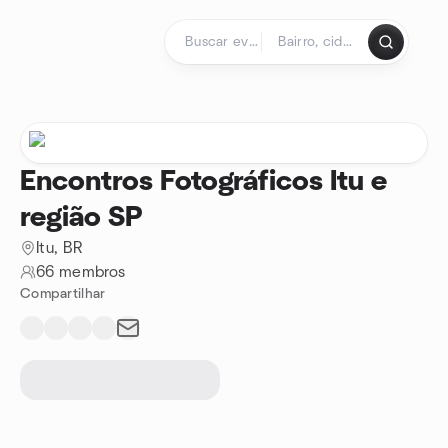
Ir para o conteúdo
Página inicial
Encontros Fotográficos Itu e
região SP
Itu, BR
66 membros
Compartilhar