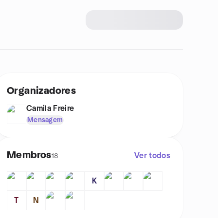
Organizadores
Camila Freire
Mensagem
Membros
Ver todos
18
K
T
N