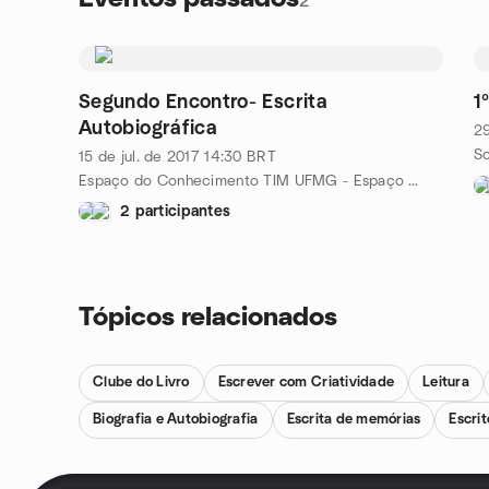
2
Segundo Encontro- Escrita
1
Autobiográfica
29
15 de jul. de 2017
14:30
BRT
Espaço do Conhecimento TIM UFMG - Espaço Café, Praça da Liberdade, 700 - Funcionários, Belo Horizonte - MG, 30140-010, Brazil, Belo Horizonte, BR
2 participantes
Tópicos relacionados
Clube do Livro
Escrever com Criatividade
Leitura
Biografia e Autobiografia
Escrita de memórias
Escri