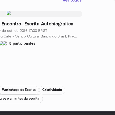
Ver todos
º Encontro- Escrita Autobiográfica
 de out. de 2016
17:00
BRST
Sou Café - Centro Cultural Banco do Brasil, Praça da Liberdade, 450 - Funcionários, Belo Horizonte, BR
5 participantes
Workshops de Escrita
Criatividade
tores e amantes da escrita