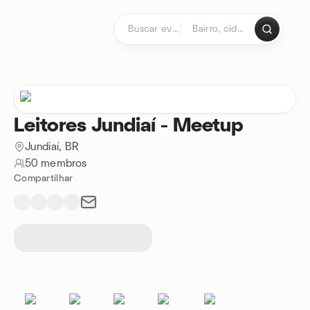
Ir para o conteúdo
Página inicial
Leitores Jundiaí - Meetup
Jundiaí, BR
50 membros
Compartilhar