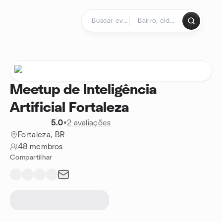
Ir para o conteúdo
Página inicial
Meetup de Inteligência
Artificial Fortaleza
5.0
•
2 avaliações
Fortaleza, BR
48 membros
Compartilhar