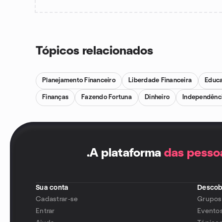
Tópicos relacionados
Planejamento Financeiro
Liberdade Financeira
Educa
Finanças
Fazendo Fortuna
Dinheiro
Independênci
.
A plataforma
das pesso
Sua conta
Descob
Cadastrar-se
Grupos
Entrar
Evento