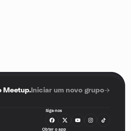
no Meetup
.
Iniciar um novo grupo
Siga-nos
Obter o app