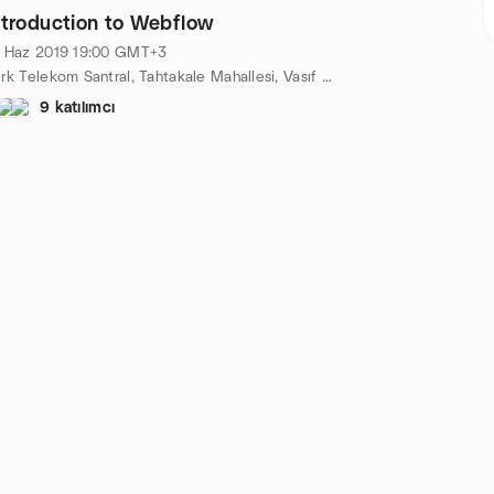
ntroduction to Webflow
 Haz 2019
19:00
GMT+3
Türk Telekom Santral, Tahtakale Mahallesi, Vasıf Çınar Cad. No:23, Fatih, Istanbul, TR
9 katılımcı