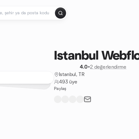
Istanbul Webf
4.0
•
2 değerlendirme
Istanbul, TR
493 üye
Paylaş