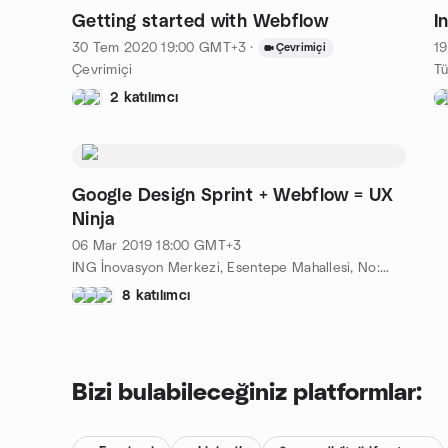
Getting started with Webflow
I
30 Tem 2020
19:00
GMT+3
·
19
Çevrimiçi
Çevrimiçi
2 katılımcı
Google Design Sprint + Webflow = UX
Ninja
06 Mar 2019
18:00
GMT+3
ING İnovasyon Merkezi, Esentepe Mahallesi, No:4 Polat Plaza Esentepe, Ali Kaya Sk., 34394 Şişli/İstanbul, Şişli, Istanbul, al, TR
8 katılımcı
Bizi bulabileceğiniz platformlar: