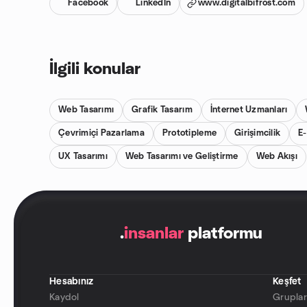
Facebook
LinkedIn
www.digitalbifrost.com
İlgili konular
Web Tasarımı
Grafik Tasarım
İnternet Uzmanları
Çevrimiçi Pazarlama
Prototipleme
Girişimcilik
E-
UX Tasarımı
Web Tasarımı ve Geliştirme
Web Akışı
.
insanlar
platformu
Hesabınız
Keşfet
Kaydol
Grupla