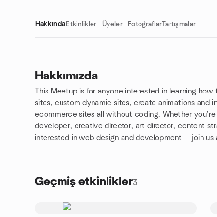
Hakkında
Etkinlikler
Üyeler
Fotoğraflar
Tartışmalar
Hakkımızda
This Meetup is for anyone interested in learning how
Grup bağlantıları
sites, custom dynamic sites, create animations and in
ecommerce sites all without coding. Whether you’re 
developer, creative director, art director, content st
interested in web design and development — join us
Geçmiş etkinlikler
3