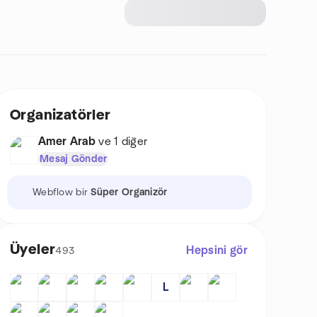
Organizatörler
Amer Arab
ve 1 diğer
Mesaj Gönder
Webflow bir
Süper Organizör
Üyeler
Hepsini gör
493
L