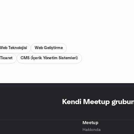
Web Teknolojisi
Web Geliştirme
Ticaret
CMS (İçerik Yönetim Sistemleri)
Kendi Meetup grubun
Meetup
r
Hakkında