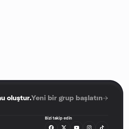
u oluştur
.
Yeni bir grup başlatın
Bizi takip edin