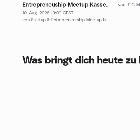
Entrepreneuship Meetup Kassel
von JTC-M
- Göttingen
10. Aug. 2026
19:00
CEST
von Startup & Entrepreneurship Meetup Kassel - Göttingen
Was bringt dich heute z