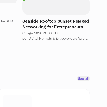
Seaside Rooftop Sunset Relaxed
por Fiber Arts València: Knit, Crochet & More
Networking for Entrepreneurs &
Digital Nomads
09 ago 2026
20:00
CEST
por Digital Nomads & Entrepreneurs Valencia
See all