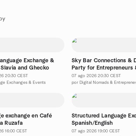
hoy
Language Exchange &
Sky Bar Connections & 
n Slavia and Ghecko
Party for Entrepreneurs 
Nomads
26
20:30
CEST
07 ago 2026
20:30
CEST
age Exchanges & Events
e exchange en Café
Structured Language Ex
a Ruzafa
Spanish/English
26
16:00
CEST
07 ago 2026
19:00
CEST