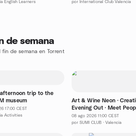
ia English Learners
por International Club Valencia
in de semana
l fin de semana en Torrent
afternoon trip to the
AM museum
Art & Wine Neon · Creat
Evening Out · Meet Peop
26
17:00
CEST
Valencia @Espacio Utop
a Activities
08 ago 2026
11:00
CEST
por SUMI CLUB · Valencia