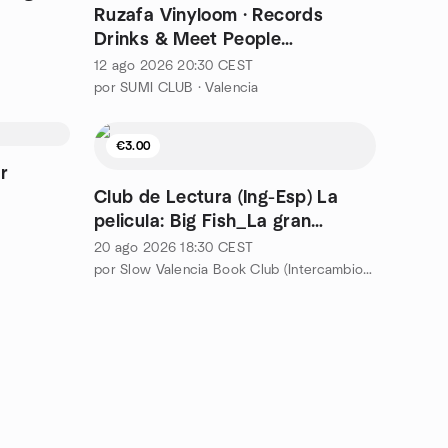
Ruzafa Vinyloom · Records
Drinks & Meet People
Underground Listening Night
12 ago 2026
20:30
CEST
@Loom
por SUMI CLUB · Valencia
€3.00
r
Club de Lectura (Ing-Esp) La
pelicula: Big Fish_La gran
pez_48
20 ago 2026
18:30
CEST
por Slow Valencia Book Club (Intercambio de español y inglés)