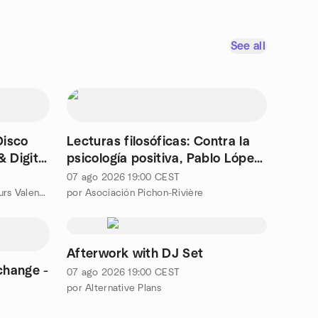
See all
Disco
Lecturas filosóficas: Contra la
& Digital
psicología positiva, Pablo López
Ríos
07 ago 2026
19:00
CEST
por Digital Nomads & Entrepreneurs Valencia
por Asociación Pichon-Rivière
Afterwork with DJ Set
change -
07 ago 2026
19:00
CEST
por Alternative Plans