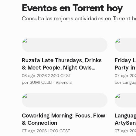
Eventos en Torrent hoy
Consulta las mejores actividades en Torrent 
Ruzafa Late Thursdays, Drinks
Friday 
& Meet People, Night Owls
Party i
Happy Hour @Loom
06 ago 2026
22:20
CEST
07 ago 20
por SUMI CLUB · Valencia
por Langu
Coworking Morning: Focus, Flow
Languag
& Connection
ArtySan
07 ago 2026
10:00
CEST
07 ago 20