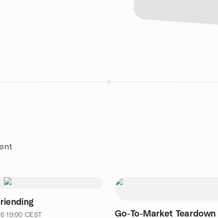
rent
riending
Go-To-Market Teardown
26
19:00
CEST