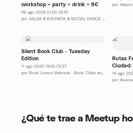
workshop + party + drink = 8€
por Valenci
06 ago 2026
21:00
CEST
por SALSA & BACHATA & SOCIAL DANCE VALENCIA
Silent Book Club - Tuesday
Edition
Rutas Fo
Ciudad:
11 ago 2026
19:00
CEST
por Book Lovers Valencia - Book Clubs and Literary Events
14 ago 20
por Asocia
¿Qué te trae a Meetup h