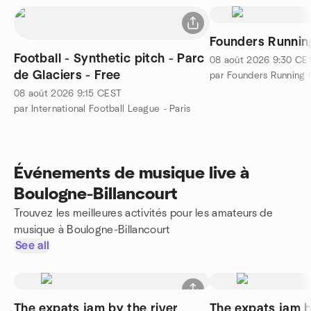
Founders Running
Football - Synthetic pitch - Parc
08 août 2026
9:30
CE
de Glaciers - Free
par Founders Running C
08 août 2026
9:15
CEST
par International Football League - Paris
Événements de musique live à
Boulogne-Billancourt
Trouvez les meilleures activités pour les amateurs de
musique à Boulogne-Billancourt
See all
The expats jam by the river
The expats jam b