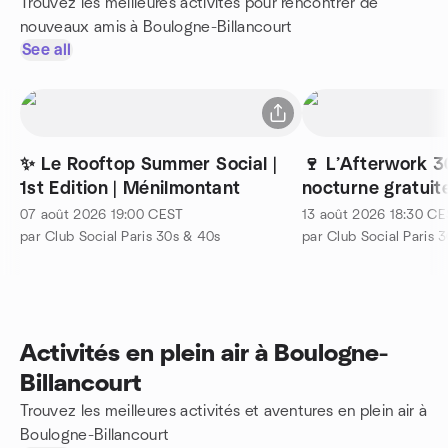
Trouvez les meilleures activités pour rencontrer de
nouveaux amis à Boulogne-Billancourt
See all
✨ Le Rooftop Summer Social |
🍷 L’Afterwork 3
1st Edition | Ménilmontant
nocturne gratuit
Tokyo ✨
07 août 2026
19:00
CEST
13 août 2026
18:30
CE
par Club Social Paris 30s & 40s
par Club Social Paris 
Activités en plein air à Boulogne-
Billancourt
Trouvez les meilleures activités et aventures en plein air à
Boulogne-Billancourt