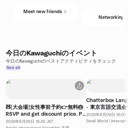
Meet new friends
Networking
今日のKawaguchiのイベント
今日のKawaguchiのベストアクティビティをチェック
See all
Chatterbox Lan
🧸[大会場]女性事前予約👉無料🎂
- 東京言語交流会
RSVP and get discount price. Pls
2026年8月09日
16:00
click attend and join
2026年8月09日
18:30
JST