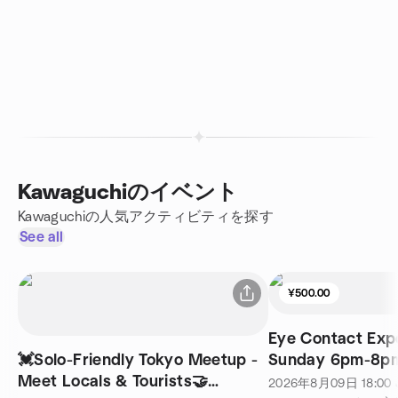
Kawaguchiのイベント
Kawaguchiの人気アクティビティを探す
See all
¥500.00
Eye Contact Exp
💓Solo-Friendly Tokyo Meetup -
Sunday 6pm-8p
Meet Locals & Tourists🤝
2026年8月09日
18:00